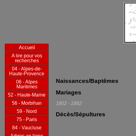
Accueil
A lire pour vos
recherches
04 - Alpes-de-
Haute-Provence
Naissances/Baptêmes
06 - Alpes
Maritimes
Mariages
52 - Haute-Marne
56 - Morbihan
1802 - 1892
59 - Nord
Décès/Sépultures
75 - Paris
84 - Vaucluse
Arbres en ligne