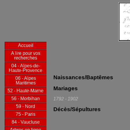
Accueil
A lire pour vos
recherches
04 - Alpes-de-
Haute-Provence
Naissances/Baptêmes
06 - Alpes
Maritimes
Mariages
52 - Haute-Marne
56 - Morbihan
1792 - 1902
59 - Nord
Décès/Sépultures
75 - Paris
84 - Vaucluse
Arbres en ligne