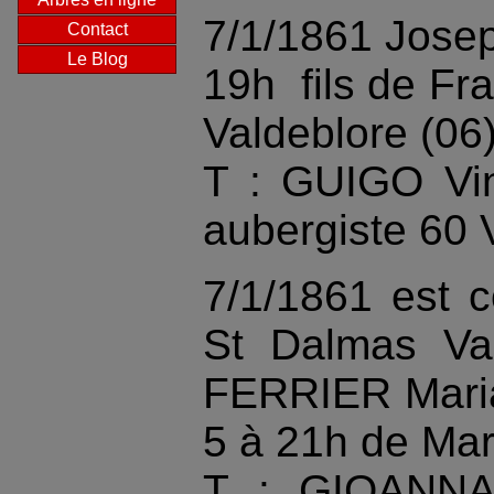
7/1/1861 Jose
Contact
Le Blog
19h
fils de F
Valdeblore (06
T : GUIGO Vi
aubergiste 60 
7/1/1861 est 
St Dalmas Val
FERRIER Maria
5 à 21h de Mar
T : GIOANNA 