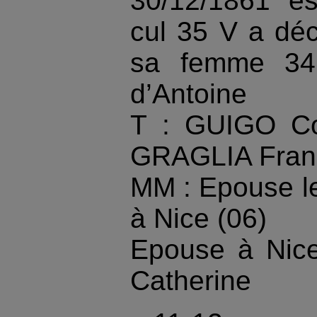
30/12/1861 e
cul 35 V a dé
sa femme 34
d’Antoine
T : GUIGO Con
GRAGLIA Franç
MM : Epouse l
à Nice (06)
Epouse à Nice
Catherine