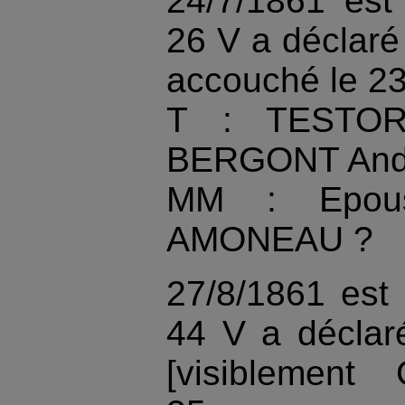
24/7/1861 est
26 V a déclar
accouché le 2
T : TESTOR
BERGONT Andr
MM : Epous
AMONEAU ?
27/8/1861 est
44 V a déclar
[visiblement