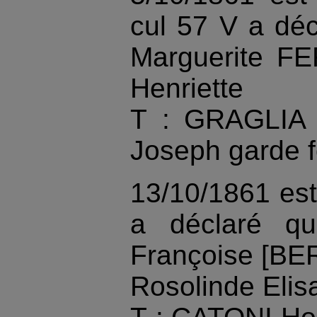
cul 57 V a dé
Marguerite F
Henriette
T : GRAGLIA 
Joseph garde f
13/10/1861 es
a déclaré q
Françoise [BE
Rosolinde Elis