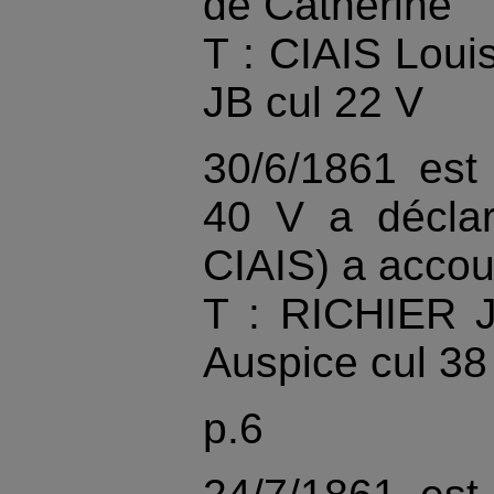
de Catherine
T : CIAIS Loui
JB cul 22 V
30/6/1861 est
40 V a décla
CIAIS) a accou
T : RICHIER 
Auspice cul 38
p.6