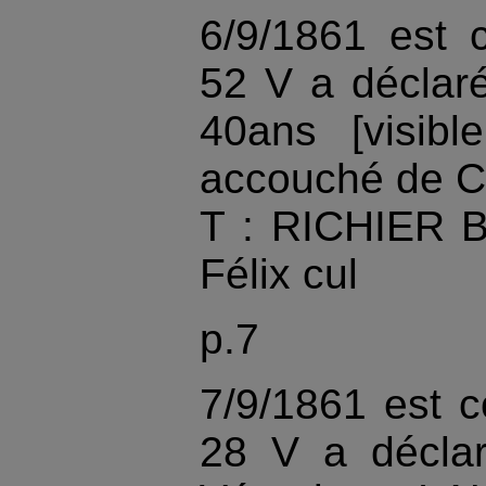
6/9/1861 est 
52 V a déclar
40ans [visib
accouché de C
T : RICHIER B
Félix cul
p.7
7/9/1861 est 
28 V a décla