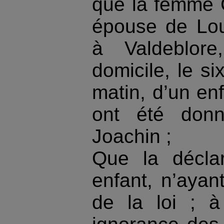
que la femme Ch
épouse de Lou
à Valdeblor
domicile, le si
matin, d’un en
ont été don
Joachin ;
Que la décla
enfant, n’ayant
de la loi ; à l