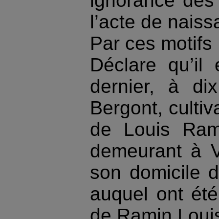
ignorance des p
l’acte de naiss
Par ces motifs 
Déclare qu’il
dernier, à di
Bergont, culti
de Louis Ram
demeurant à V
son domicile d
auquel ont ét
de Ramin Louis