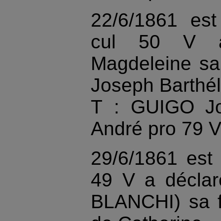
22/6/1861 es
cul 50 V a
Magdeleine sa
Joseph Barthé
T : GUIGO Jo
André pro 79 
29/6/1861 es
49 V a décla
BLANCHI) sa 