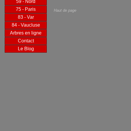
59 - Nord
75 - Paris
Haut de page
83 - Var
84 - Vaucluse
Arbres en ligne
Contact
Le Blog