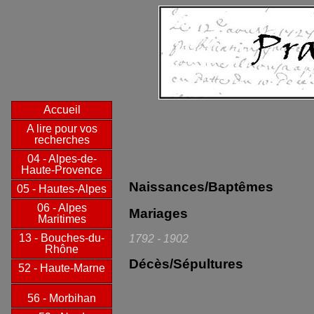
Accueil
A lire pour vos
recherches
04 - Alpes-de-
Haute-Provence
Naissances/Baptêmes
05 - Hautes-Alpes
06 - Alpes
Mariages
Maritimes
13 - Bouches-du-
1792 - 1902
Rhône
Décès/Sépultures
52 - Haute-Marne
56 - Morbihan